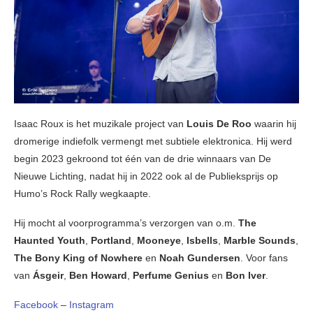
Isaac Roux is het muzikale project van
Louis De Roo
waarin hij
dromerige indiefolk vermengt met subtiele elektronica. Hij werd
begin 2023 gekroond tot één van de drie winnaars van De
Nieuwe Lichting, nadat hij in 2022 ook al de Publieksprijs op
Humo’s Rock Rally wegkaapte.
Hij mocht al voorprogramma’s verzorgen van o.m.
The
Haunted Youth
,
Portland
,
Mooneye
,
Isbells
,
Marble Sounds
,
The Bony King of Nowhere
en
Noah Gundersen
. Voor fans
van
Ásgeir
,
Ben Howard
,
Perfume Genius
en
Bon Iver
.
Facebook
–
Instagram