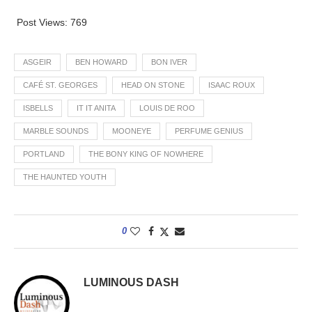
Post Views:
769
ASGEIR
BEN HOWARD
BON IVER
CAFÉ ST. GEORGES
HEAD ON STONE
ISAAC ROUX
ISBELLS
IT IT ANITA
LOUIS DE ROO
MARBLE SOUNDS
MOONEYE
PERFUME GENIUS
PORTLAND
THE BONY KING OF NOWHERE
THE HAUNTED YOUTH
0
LUMINOUS DASH