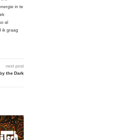
nergie in te
iek
so al
l ik graag
next post
by the Dark