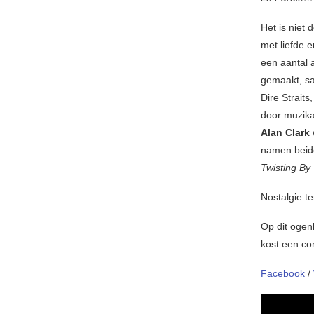
Het is niet
met liefde 
een aantal 
gemaakt, sa
Dire Strait
door muzika
Alan Clark
namen bei
Twisting By
Nostalgie te
Op dit ogen
kost een co
Facebook
/