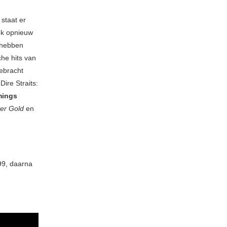
y
staat er
ok opnieuw
k hebben
he hits van
ebracht
ire Straits:
ings
er Gold
en
199, daarna