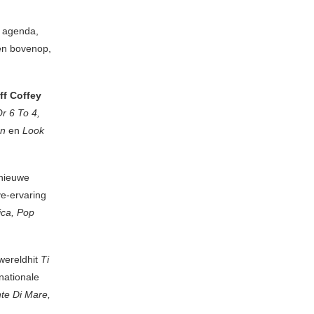
e agenda,
oen bovenop,
ff Coffey
Or 6 To 4,
on
en
Look
 nieuwe
ve-ervaring
ica, Pop
 wereldhit
Ti
rnationale
te Di Mare,