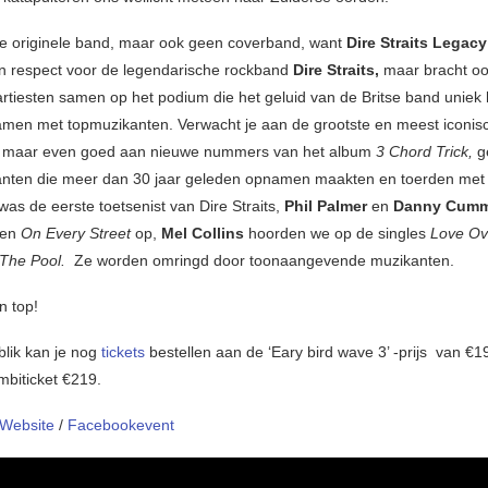
 de originele band, maar ook geen coverband, want
Dire Straits Legac
en respect voor de legendarische rockband
Dire Straits,
maar bracht o
artiesten samen op het podium die het geluid van de Britse band unie
men met topmuzikanten. Verwacht je aan de grootste en meest iconisc
s, maar even goed aan nieuwe nummers van het album
3 Chord Trick,
g
nten die meer dan 30 jaar geleden opnamen maakten en toerden met D
was de eerste toetsenist van Dire Straits,
Phil Palmer
en
Danny Cumm
den
On Every Street
op,
Mel Collins
hoorden we op de singles
Love Ov
 The Pool.
Ze worden omringd door toonaangevende muzikanten.
n top!
blik kan je nog
tickets
bestellen aan de ‘Eary bird wave 3’ -prijs van €
mbiticket €219.
Website
/
Facebookevent