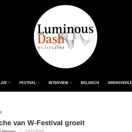
LIVE
FESTIVAL
INTERVIEW
BELGISCH
GRENSVERL
P
iche van W-Festival groeit
l Mertens
12/11/2023