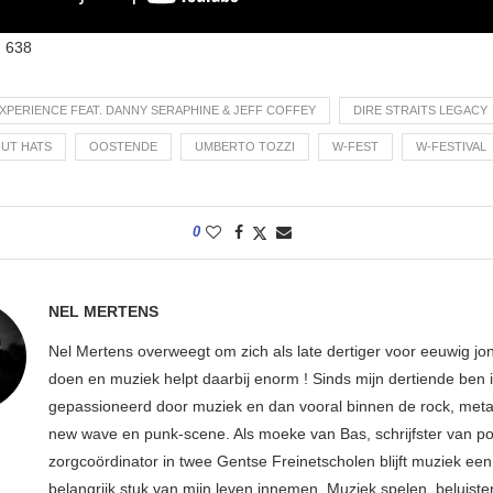
:
638
XPERIENCE FEAT. DANNY SERAPHINE & JEFF COFFEY
DIRE STRAITS LEGACY
UT HATS
OOSTENDE
UMBERTO TOZZI
W-FEST
W-FESTIVAL
0
NEL MERTENS
Nel Mertens overweegt om zich als late dertiger voor eeuwig jo
doen en muziek helpt daarbij enorm ! Sinds mijn dertiende ben 
gepassioneerd door muziek en dan vooral binnen de rock, metal
new wave en punk-scene. Als moeke van Bas, schrijfster van p
zorgcoördinator in twee Gentse Freinetscholen blijft muziek een
belangrijk stuk van mijn leven innemen. Muziek spelen, beluiste