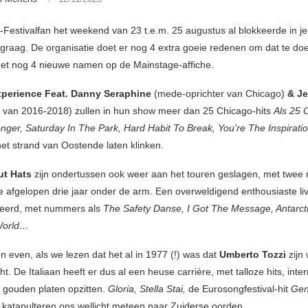
W-Festivalfan het weekend van 23 t.e.m. 25 augustus al blokkeerde in j
graag. De organisatie doet er nog 4 extra goeie redenen om dat te d
net nog 4 nieuwe namen op de Mainstage-affiche.
perience Feat. Danny Seraphine
(mede-oprichter van Chicago)
& Je
 van 2016-2018) zullen in hun show meer dan 25 Chicago-hits
Als 25 
onger, Saturday In The Park, Hard Habit To Break, You’re The Inspirati
et strand van Oostende laten klinken.
ut Hats
zijn ondertussen ook weer aan het touren geslagen, met twee
e afgelopen drie jaar onder de arm. Een overweldigend enthousiaste li
deerd, met nummers als
The Safety Danse, I Got The Message, Antarct
World…
n even, als we lezen dat het al in 1977 (!) was dat
Umberto Tozzi
zijn
ht. De Italiaan heeft er dus al een heuse carrière, met talloze hits, inte
 gouden platen opzitten.
Gloria, Stella Stai,
de Eurosongfestival-hit
Gen
…
katapulteren ons wellicht meteen naar Zuiderse oorden.