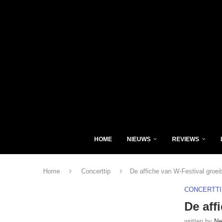
HOME
NIEUWS
REVIEWS
Home
Concerttip
De affiche van W-Festival groeit
CONCERTTI
De aff
written by
Ne