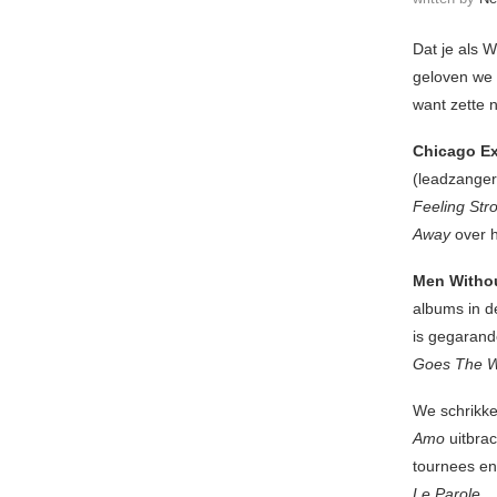
Dat je als 
geloven we 
want zette 
Chicago Ex
(leadzanger
Feeling Str
Away
over h
Men Witho
albums in d
is gegaran
Goes The 
We schrikke
Amo
uitbrac
tournees en
Le Parole