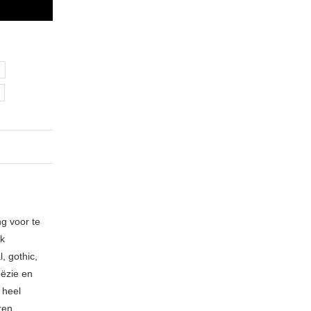
ng voor te
ik
, gothic,
oëzie en
 heel
ren,