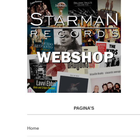
PAGINA’S
Home