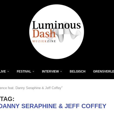
LIVE
FESTIVAL
INTERVIEW
BELGISCH
GRENSVERL
nce feat. Danny Seraphine & Jeff Coffey"
TAG:
 DANNY SERAPHINE & JEFF COFFEY