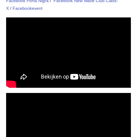
Facebook Porta Nigra
/
Facebook New Wave Club Class-
X
/
Facebookevent