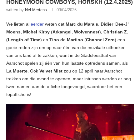
HONEYMOON COWBOYS, HORSKH (12.4.2025)
written by
Nel Mertens
09/04/2025
We lieten al
eerder
weten dat
Marc du Marais
,
Didier
‘
Dee-J’
Moens
,
Michel Kirby
(
Arkangel
,
Wolvennest
),
Christian Z.
(Length of Time
) en
Tino de Martino
(
Channel Zero
) een
goeie reden zijn om op naar één van die muzikale uithoeken
van ons land af te zakken, want in de Stadsfeesthal van
Aarschot spelen zij één van hun laatste optredens samen, als
La Muerte.
Ook
Velvet Mist
zou op 12 april naar Aarschot
trekken om die avond te openen, maar intussen werden er nog
twee namen aan de affiche toegevoegd, waardoor het een
topaffiche is!