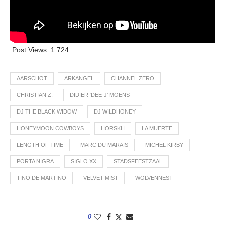
Post Views:
1.724
AARSCHOT
ARKANGEL
CHANNEL ZERO
CHRISTIAN Z.
DIDIER ‘DEE-J’ MOENS
DJ THE BLACK WIDOW
DJ WILDHONEY
HONEYMOON COWBOYS
HORSKH
LA MUERTE
LENGTH OF TIME
MARC DU MARAIS
MICHEL KIRBY
PORTA NIGRA
SIGLO XX
STADSFEESTZAAL
TINO DE MARTINO
VELVET MIST
WOLVENNEST
0