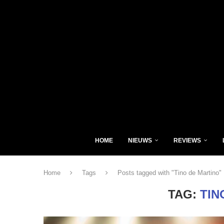
HOME
NIEUWS
REVIEWS
Home
Tags
Posts tagged with "Tino de Martino"
TAG:
TIN