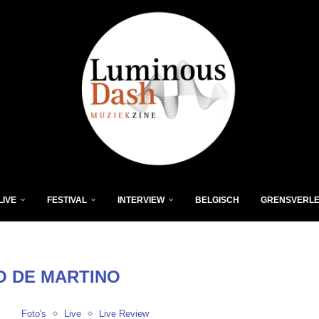
LIVE
FESTIVAL
INTERVIEW
BELGISCH
GRENSVERL
O DE MARTINO
Foto's
Live
Live Review