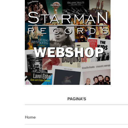
PAGINA’S
Home