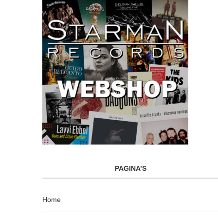
PAGINA’S
Home