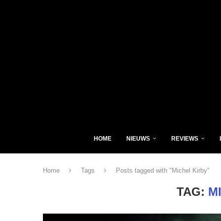
HOME
NIEUWS
REVIEWS
Home
Tags
Posts tagged with "Michel Kirby"
TAG:
M