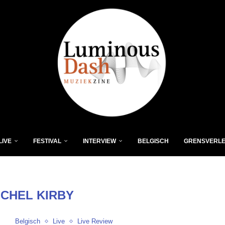
LIVE
FESTIVAL
INTERVIEW
BELGISCH
GRENSVERL
ICHEL KIRBY
Belgisch
Live
Live Review