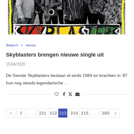
Belgisch
nieuws
Skyblasters brengen nieuwe single uit
15/04/2020
De Genste Skyblasters bestaan al sinds 1984 en brachten in ‘87
hun nog steeds legendarische …
1
…
211
212
213
214
215
…
280