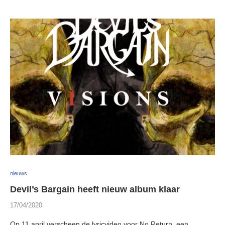
nieuws
Devil’s Bargain heeft nieuw album klaar
17/04/2020
Op 11 april verscheen de lyricvideo voor No Return, een