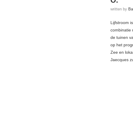
O.
written by
Ba
Lijfstroom 
combinatie m
de tuinen v
op het prog
Zee en loka
Jaecques zu