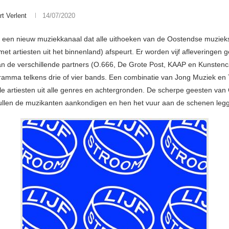
rt Verlent
14/07/2020
is een nieuw muziekkanaal dat alle uithoeken van de Oostendse muziek
et artiesten uit het binnenland) afspeurt. Er worden vijf afleveringen g
an de verschillende partners (O.666, De Grote Post, KAAP en Kunste
ramma telkens drie of vier bands. Een combinatie van Jong Muziek en
le artiesten uit alle genres en achtergronden. De scherpe geesten van
llen de muzikanten aankondigen en hen het vuur aan de schenen leg