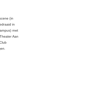
scene (in
edraaid in
ncampus) met
 Theater Aan
 Club
gen.