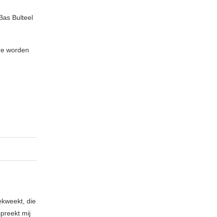
Bas Bulteel
nde worden
ekweekt, die
spreekt mij