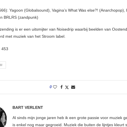
666): Yagoon (Globalsound), Vagina’s What Was else?! (Anarchopop), 
 en BRLRS (zandpunk)
itzending is er een uitsmijter van Noisedrip waarbij beelden van Ooste
d met muziek van het Stroom label.
:
453
OM
0
BART VERLENT
Al sinds mijn jonge jaren heb ik een grote passie voor muziek g
is enkel nog maar gegroeid. Muziek die buiten de lijntjes kleurt 