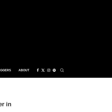
EGGERS
ABOUT
r in