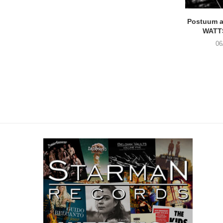
Postuum 
WATT
06