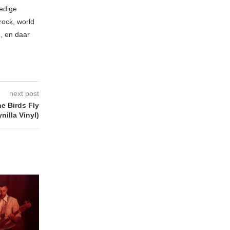
ledige
rock, world
n, en daar
next post
 Birds Fly
nilla Vinyl)