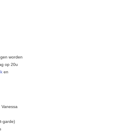
ingen worden
ag op 20u
k
en
n Vanessa
t-garde)
s