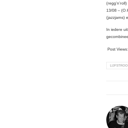
(regg’n’roll)
13/08 – (O.
(jazzjams)
In iedere u
gecombineer
Post Views
LIJFSTRO