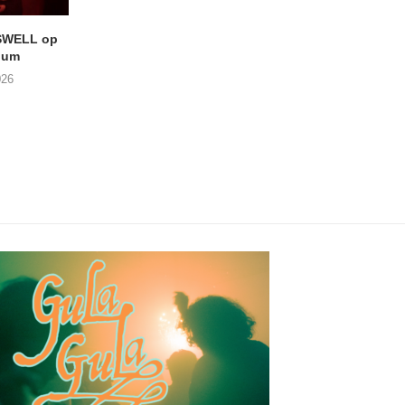
SWELL op
LIGHTSPEED speelt met
Uitheems Geduister
ium
THE SHEILA DIVINE in De...
02/08/2026
026
04/08/2026