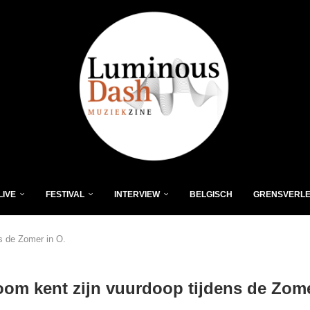
LIVE
FESTIVAL
INTERVIEW
BELGISCH
GRENSVERL
ns de Zomer in O.
room kent zijn vuurdoop tijdens de Zome