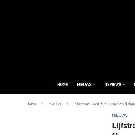
HOME
NIEUWS
REVIEWS
Home
nieuws
Lijfstroom kent zijn vuurdoop tijde
NIEUWS
Lijfst