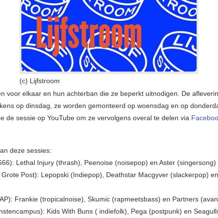
(c) Lijfstroom
n voor elkaar en hun achterban die ze beperkt uitnodigen. De aflever
elkens op dinsdag, ze worden gemonteerd op woensdag en op donderd
ze de sessie op YouTube om ze vervolgens overal te delen via
Faceboo
van deze sessies:
666): Lethal Injury (thrash), Peenoise (noisepop) en Aster (singersong)
 Grote Post): Lepopski (Indiepop), Deathstar Macgyver (slackerpop) e
AP): Frankie (tropicalnoise), Skumic (rapmeetsbass) en Partners (avan
nstencampus): Kids With Buns ( indiefolk), Pega (postpunk) en Seagull