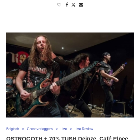
Belgisch
Grensverleggers
Live
Live Review
OSTROGOTH + 70’s TUSH Deinze, Café Elpee