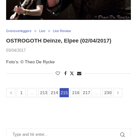
Grensverleggers
Live
Live Review
OSTROGOTH Deinze, Elpee (02/04/2017)
03/04/2017
Foto’s: © Theo De Rycke
1
…
213
214
215
216
217
…
230