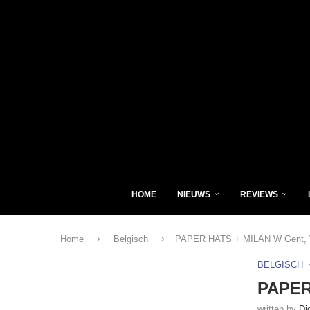
HOME
NIEUWS
REVIEWS
Home
Belgisch
PAPER HATS + MILAN W Gent, Vo
BELGISCH
PAPER 
written by
Di