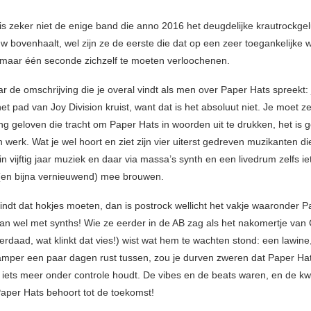
is zeker niet de enige band die anno 2016 het deugdelijke krautrockgel
w bovenhaalt, wel zijn ze de eerste die dat op een zeer toegankelijke 
maar één seconde zichzelf te moeten verloochenen.
r de omschrijving die je overal vindt als men over Paper Hats spreekt: 
het pad van Joy Division kruist, want dat is het absoluut niet. Je moet z
ng geloven die tracht om Paper Hats in woorden uit te drukken, het is
werk. Wat je wel hoort en ziet zijn vier uiterst gedreven muzikanten di
n vijftig jaar muziek en daar via massa’s synth en een livedrum zelfs ie
 (en bijna vernieuwend) mee brouwen.
vindt dat hokjes moeten, dan is postrock wellicht het vakje waaronder 
dan wel met synths! Wie ze eerder in de AB zag als het nakomertje van 
derdaad, wat klinkt dat vies!) wist wat hem te wachten stond: een lawin
r amper een paar dagen rust tussen, zou je durven zweren dat Paper Ha
iets meer onder controle houdt. De vibes en de beats waren, en de kwa
per Hats behoort tot de toekomst!