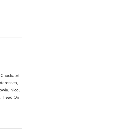
n Cnockaert
nteresses,
owie, Nico,
A, Head On