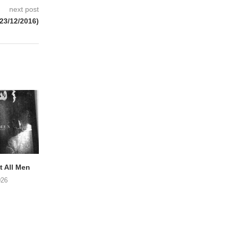
next post
(23/12/2016)
 All Men
NOAH TATE – Boy Gum
Vijf keer talent i
Buurtkroeg Mos
026
06/08/2026
05/08/2026