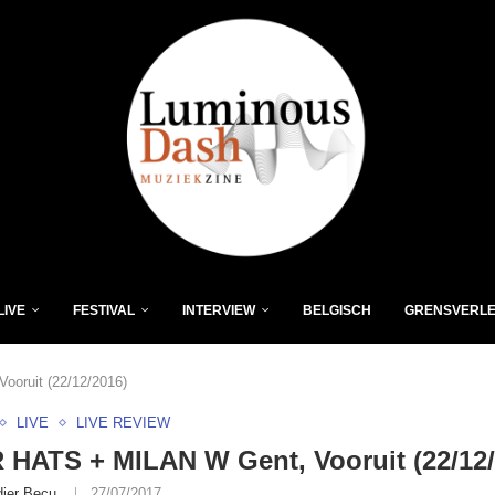
LIVE
FESTIVAL
INTERVIEW
BELGISCH
GRENSVERL
oruit (22/12/2016)
LIVE
LIVE REVIEW
HATS + MILAN W Gent, Vooruit (22/12/
dier Becu
27/07/2017