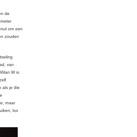
en de
 meter
benut om een
den zouden
tseling
ad, van
Milan W is
zelf
 als je die
re
je, maar
uiken, los