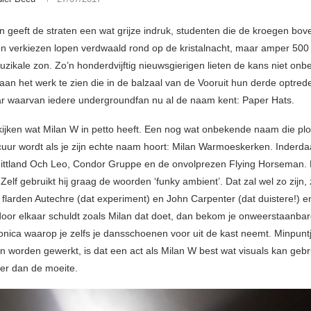
 geeft de straten een wat grijze indruk, studenten die de kroegen bov
n verkiezen lopen verdwaald rond op de kristalnacht, maar amper 500
muzikale zon. Zo’n honderdvijftig nieuwsgierigen lieten de kans niet on
 aan het werk te zien die in de balzaal van de Vooruit hun derde optre
r waarvan iedere undergroundfan nu al de naam kent: Paper Hats.
kijken wat Milan W in petto heeft. Een nog wat onbekende naam die plo
uur wordt als je zijn echte naam hoort: Milan Warmoeskerken. Inderda
ittland Och Leo, Condor Gruppe en de onvolprezen Flying Horseman. 
 Zelf gebruikt hij graag de woorden ‘funky ambient’. Dat zal wel zo zijn, 
flarden Autechre (dat experiment) en John Carpenter (dat duistere!) en
oor elkaar schuldt zoals Milan dat doet, dan bekom je onweerstaanba
tronica waarop je zelfs je dansschoenen voor uit de kast neemt. Minpunt
n worden gewerkt, is dat een act als Milan W best wat visuals kan gebr
er dan de moeite.