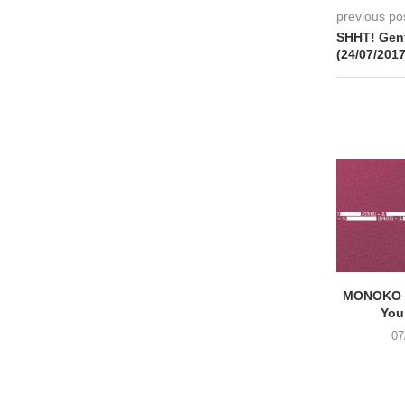
previous po
SHHT! Gent
(24/07/2017
MONOKO –
You
07