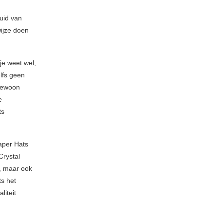
uid van
wijze doen
je weet wel,
elfs geen
 gewoon
e
ts
Paper Hats
Crystal
e, maar ook
ts het
liteit