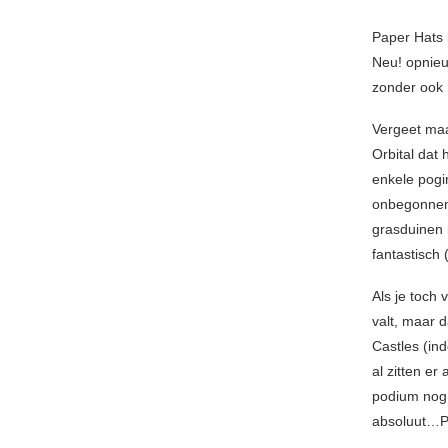
Paper Hats 
Neu! opnieu
zonder ook 
Vergeet maa
Orbital dat 
enkele pogi
onbegonnen 
grasduinen i
fantastisch
Als je toch 
valt, maar 
Castles (in
al zitten e
podium nog 
absoluut…Pa