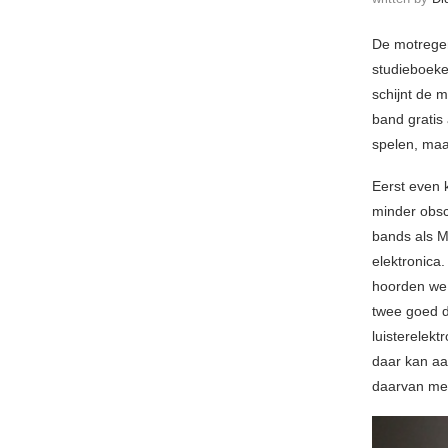
De motregen
studieboeke
schijnt de 
band gratis
spelen, maa
Eerst even 
minder obsc
bands als M
elektronica.
hoorden we 
twee goed d
luisterelek
daar kan aa
daarvan me