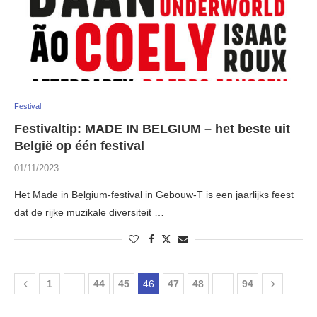
Festival
Festivaltip: MADE IN BELGIUM – het beste uit
België op één festival
01/11/2023
Het Made in Belgium-festival in Gebouw-T is een jaarlijks feest
dat de rijke muzikale diversiteit …
1
…
44
45
46
47
48
…
94