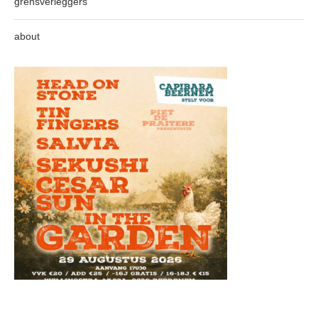
grensverleggers
about