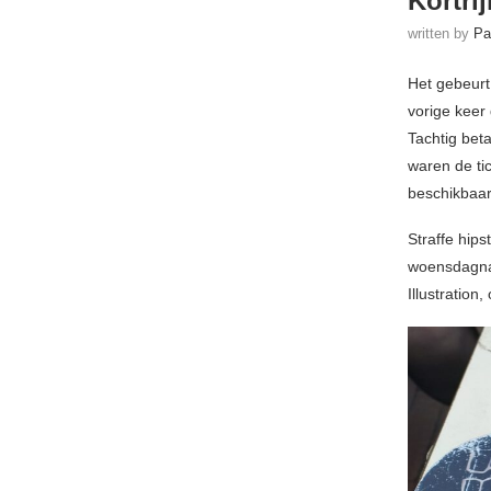
Kortrij
written by
Pa
Het gebeurt
vorige keer
Tachtig beta
waren de tic
beschikbaar 
Straffe hips
woensdagnam
Illustration