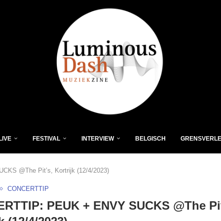
LIVE
FESTIVAL
INTERVIEW
BELGISCH
GRENSVERL
 @The Pit’s, Kortrijk (12/4/2023)
CONCERTTIP
RTTIP: PEUK + ENVY SUCKS @The Pit