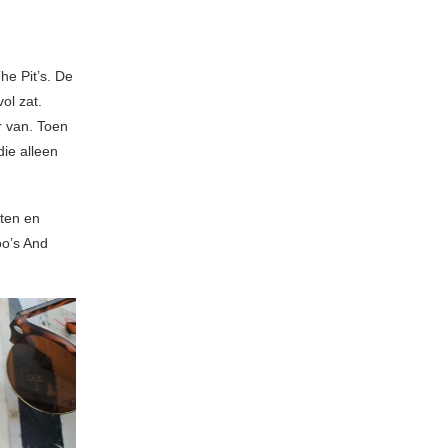
he Pit’s. De
ol zat.
r van. Toen
die alleen
rten en
oo’s And