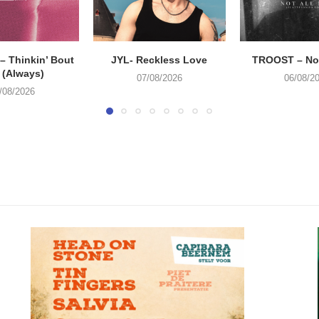
 Thinkin’ Bout
JYL- Reckless Love
TROOST – Not
 (Always)
07/08/2026
06/08/2
/08/2026