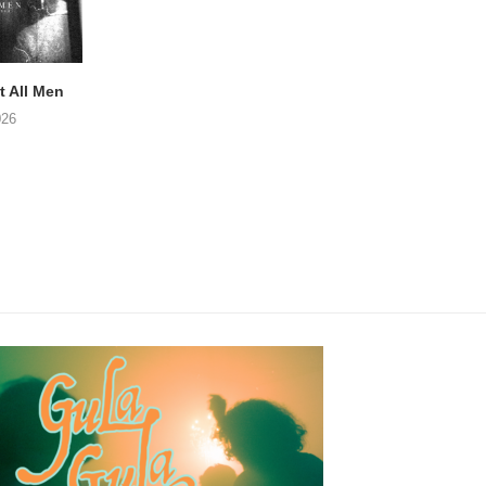
 All Men
NOAH TATE – Boy Gum
Vijf keer talent i
Buurtkroeg Mos
026
06/08/2026
05/08/2026