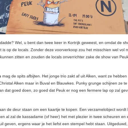
adde? Wel, u bent dan twee keer in Kortrijk geweest, en omdat de s
ht is op de locals. Zonder deze voorverkoop zou het misschien wel vol
kunnen zitten en zouden de locals onverrichter zake de show van Peuk
s
mag de spits afbijten. Het jonge trio zakt af uit Alken, want ze hebbe
 Christal Alken maar in Buval en Blauwkes. Punky grunge schijnen ze t
an dat goed doen, zo goed dat Peuk er nog een fermere lap op zal ge
aan de deur staan om een kaartje te kopen. Een verzamelobject wordt 
en al zal de kassadame (of heer) het met plezier in twee scheuren en e
uil geven, ergens waar je het liefst een stempel hebt staan. Uitgeduwd, 