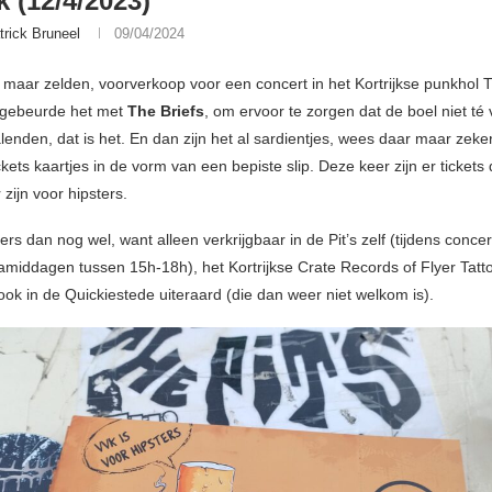
k (12/4/2023)
trick Bruneel
09/04/2024
 maar zelden, voorverkoop voor een concert in het Kortrijkse punkhol T
 gebeurde het met
The Briefs
, om ervoor te zorgen dat de boel niet té v
lenden, dat is het. En dan zijn het al sardientjes, wees daar maar zeke
kets kaartjes in de vorm van een bepiste slip. Deze keer zijn er tickets 
zijn voor hipsters.
ters dan nog wel, want alleen verkrijgbaar in de Pit’s zelf (tijdens conce
iddagen tussen 15h-18h), het Kortrijkse Crate Records of Flyer Tatt
, ook in de Quickiestede uiteraard (die dan weer niet welkom is).