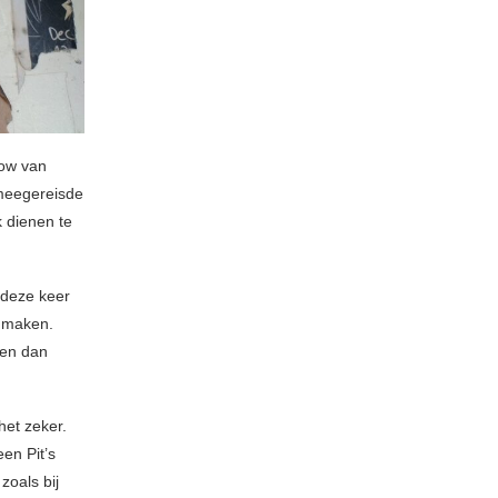
how van
 meegereisde
 dienen te
n deze keer
e maken.
ven dan
het zeker.
en Pit’s
zoals bij