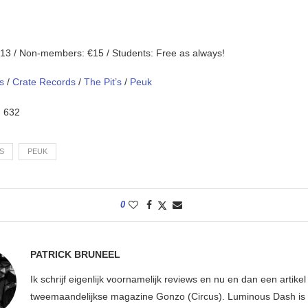
3 / Non-members: €15 / Students: Free as always!
s
/
Crate Records
/
The Pit’s
/
Peuk
:
632
S
PEUK
0
PATRICK BRUNEEL
Ik schrijf eigenlijk voornamelijk reviews en nu en dan een artikel
tweemaandelijkse magazine Gonzo (Circus). Luminous Dash is 