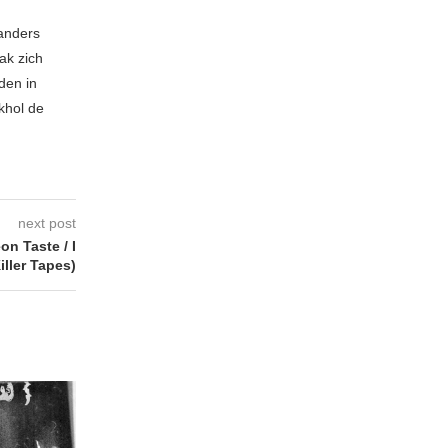
 anders
ak zich
den in
khol de
next post
n Taste / I
iller Tapes)