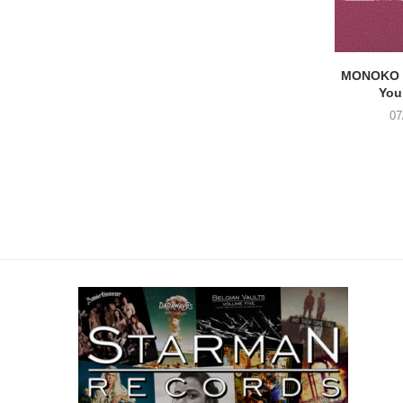
MONOKO –
You
07