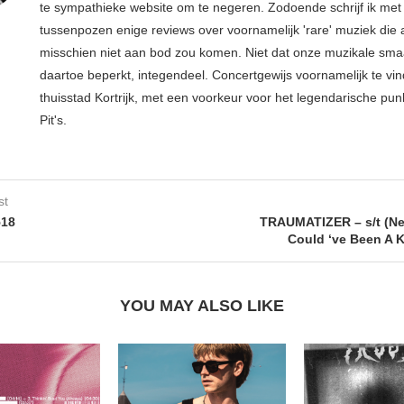
te sympathieke website om te negeren. Zodoende schrijf ik met
tussenpozen enige reviews over voornamelijk 'rare' muziek die
misschien niet aan bod zou komen. Niet dat onze muzikale sma
daartoe beperkt, integendeel. Concertgewijs voornamelijk te vin
thuisstad Kortrijk, met een voorkeur voor het legendarische pun
Pit's.
st
518
TRAUMATIZER – s/t (Neo
Could ‘ve Been A K
YOU MAY ALSO LIKE