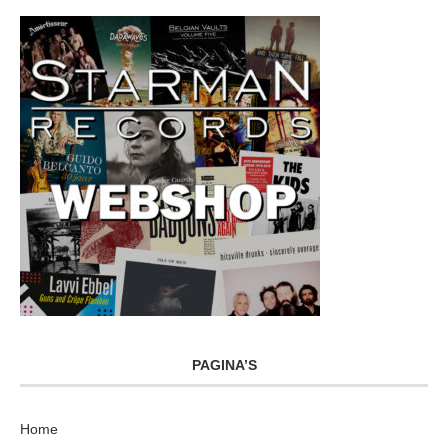
PAGINA’S
Home