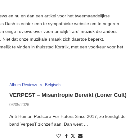
eviews en nu en dan een artikel voor het tweemaandelijkse
s Dash is echter een te sympathieke website om te negeren.
en enige reviews over voornamelijk 'rare' muziek die anders
 Niet dat onze muzikale smaak zich daartoe beperkt,
elijk te vinden in thuisstad Kortrijk, met een voorkeur voor het
Album Reviews
Belgisch
VERPEST – Misantropie Bereikt (Loner Cult)
06/05/2026
Anti-Human Pestcore For Haters Since 2017, zo kondigt de
band VerpesT zichzelf aan. Dan weet …