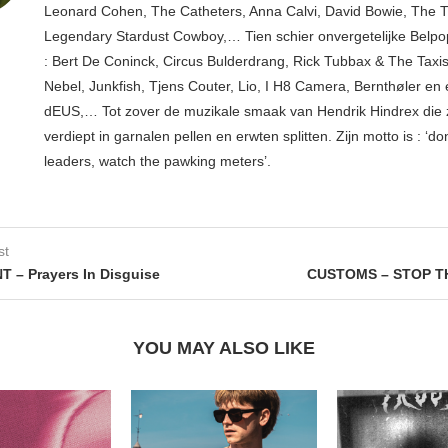
Leonard Cohen, The Catheters, Anna Calvi, David Bowie, The 
Legendary Stardust Cowboy,… Tien schier onvergetelijke Belp
: Bert De Coninck, Circus Bulderdrang, Rick Tubbax & The Taxi
Nebel, Junkfish, Tjens Couter, Lio, I H8 Camera, Bernthøler en 
dEUS,… Tot zover de muzikale smaak van Hendrik Hindrex die 
verdiept in garnalen pellen en erwten splitten. Zijn motto is : ‘don
leaders, watch the pawking meters’.
st
 – Prayers In Disguise
CUSTOMS – STOP T
YOU MAY ALSO LIKE