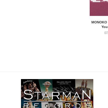
MONOKO –
You
07