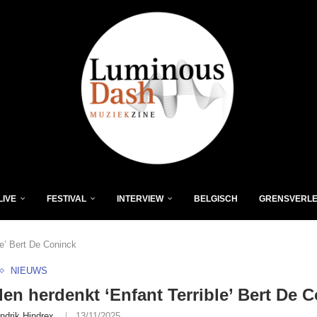
LIVE
FESTIVAL
INTERVIEW
BELGISCH
GRENSVERL
le’ Bert De Coninck
NIEUWS
en herdenkt ‘Enfant Terrible’ Bert De 
ndrik Hindrex
13/11/2025