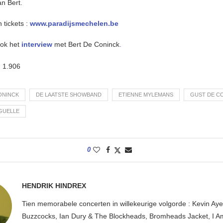
n Bert.
 tickets :
www.paradijsmechelen.be
ook het
interview
met Bert De Coninck
.
:
1.906
ONINCK
DE LAATSTE SHOWBAND
ETIENNE MYLEMANS
GUST DE C
IGUELLE
0
HENDRIK HINDREX
Tien memorabele concerten in willekeurige volgorde : Kevin Ayer
Buzzcocks, Ian Dury & The Blockheads, Bromheads Jacket, I Am