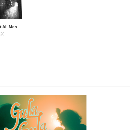
 All Men
Postuum album van MATT
NOAH TATE – Boy
WATTS op komst
026
06/08/2026
06/08/2026