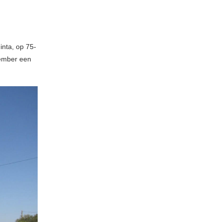
inta, op 75-
cember een