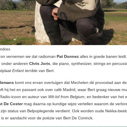
indrex
bron vernemen we dat radioman
Pat Donnez
alles in goede banen leidt.
er onder anderen
Chris Joris
, die piano, synthesizer, strings en percus
utplaat
Enfant terrible
van Bert.
ylemans
komt ons ervan overtuigen dat Mechelen dé provostad aan de 
eft hij het en passant ook over café Madrid, waar Bert graag nieuwe 
Radio-icoon en auteur van
Wit-lof from Belgium
, en bedenker van het 
t De Coster
mag daarna op kundige wijze vertellen waarom de verlor
d zijn status van Belpoplegende verdient. Ook worden oude Nekka-beel
 is er aandacht voor de poëzie van Bert De Coninck.