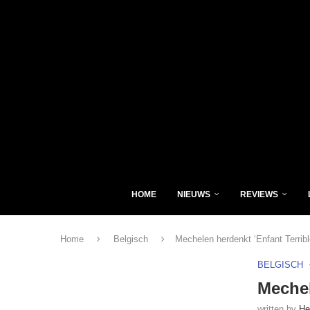
HOME
NIEUWS
REVIEWS
Home
Belgisch
Mechelen herdenkt ‘Enfant Terrib
BELGISCH
Mechel
written by
He