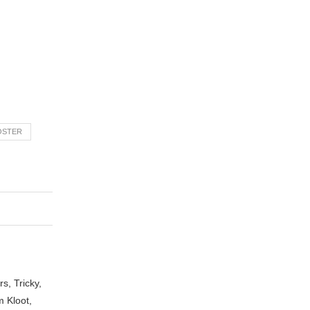
OSTER
s, Tricky,
 Kloot,