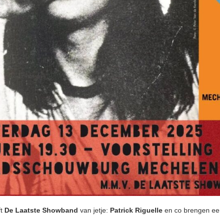
ft
De Laatste Showband
van jetje:
Patrick Riguelle
en co brengen een