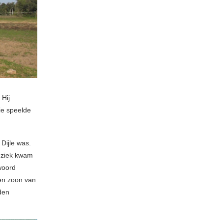
 Hij
sie speelde
Dijle was.
muziek kwam
woord
en zoon van
den