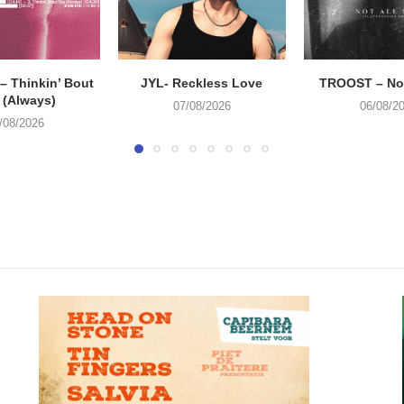
 Thinkin’ Bout
JYL- Reckless Love
TROOST – Not
 (Always)
07/08/2026
06/08/2
/08/2026