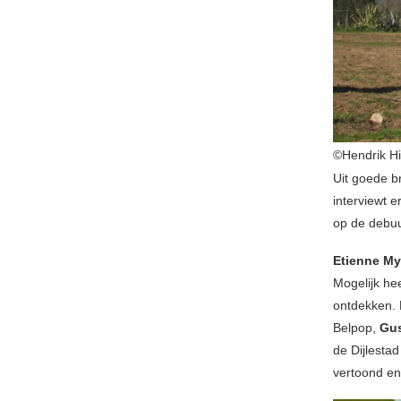
©Hendrik H
Uit goede 
interviewt 
op de debu
Etienne M
Mogelijk he
ontdekken. 
Belpop,
Gus
de Dijlesta
vertoond en