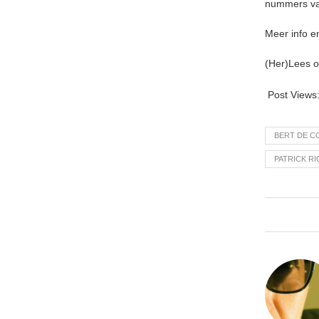
nummers va
Meer info en
(Her)Lees 
Post Views
BERT DE C
PATRICK R