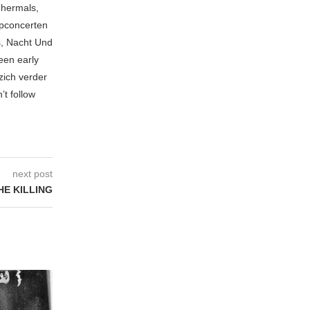
Thermals,
opconcerten
s, Nacht Und
een early
zich verder
’t follow
next post
HE KILLING