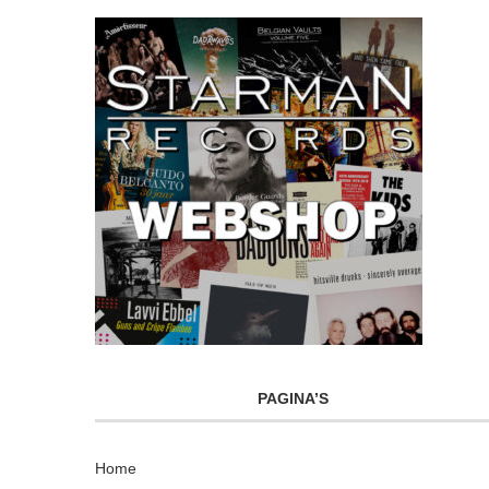
PAGINA’S
Home