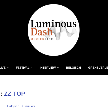
LIVE
FESTIVAL
INTERVIEW
BELGISCH
GRENSVERL
G:
ZZ TOP
Belgisch
nieuws