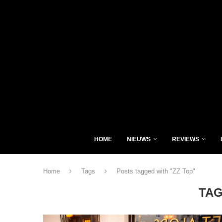
HOME
NIEUWS
REVIEWS
Home
Tags
Posts tagged with "ZZ Top"
TA