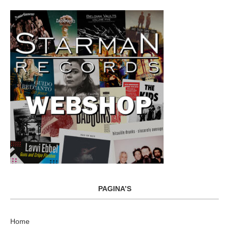
PAGINA’S
Home