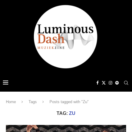
Home
Tags
Posts tagged with "Zu"
TAG:
ZU