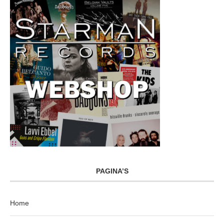
PAGINA’S
Home