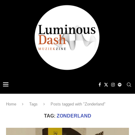
Home
Tags
Posts tagged with "Zonderland"
TAG:
ZONDERLAND