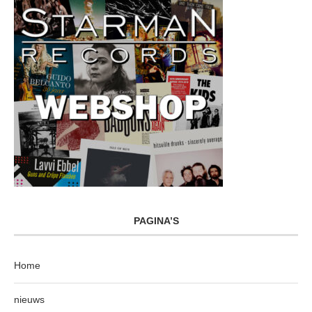
PAGINA’S
Home
nieuws