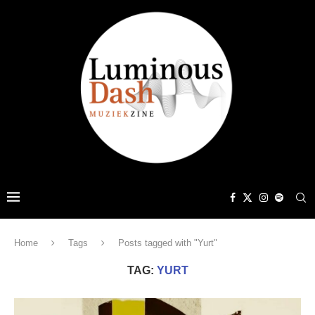
Home
Tags
Posts tagged with "Yurt"
TAG:
YURT