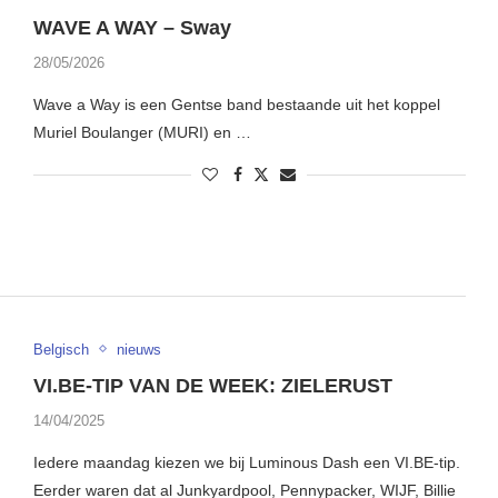
WAVE A WAY – Sway
28/05/2026
Wave a Way is een Gentse band bestaande uit het koppel
Muriel Boulanger (MURI) en …
Belgisch
nieuws
VI.BE-TIP VAN DE WEEK: ZIELERUST
14/04/2025
Iedere maandag kiezen we bij Luminous Dash een VI.BE-tip.
Eerder waren dat al Junkyardpool, Pennypacker, WIJF, Billie