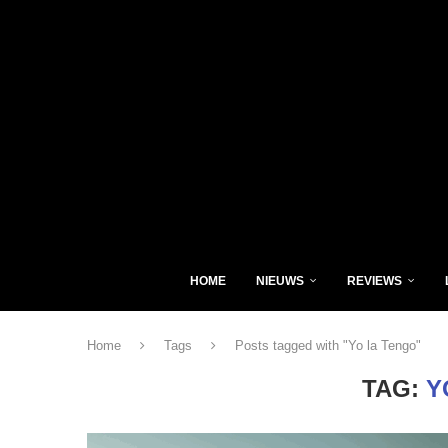
HOME
NIEUWS
REVIEWS
Home
Tags
Posts tagged with "Yo la Tengo"
TAG:
Y