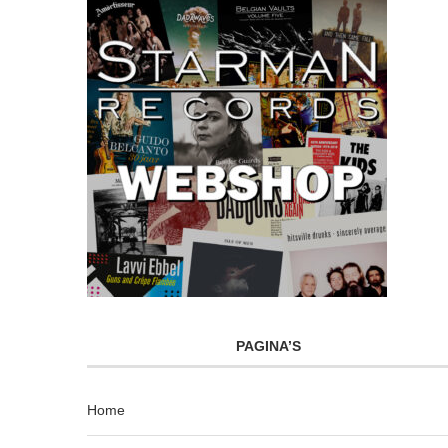
PAGINA’S
Home