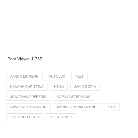
Post Views:
1.735
AARON MORGAN
AUTOLUX
FELT
HANNAH CHRISTINA
HEISA
JAN VIGGRIA
JONATHAN FREDERIX
KOEN CASTERMANS
LAWRENCE HAYWARD
MY BLOODY VALENTINE
PEUK
THE GURU GURU
YO LA TENGO