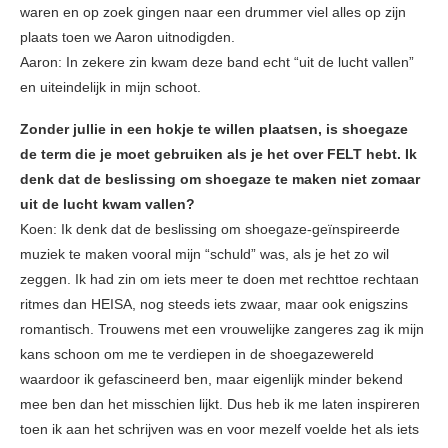
waren en op zoek gingen naar een drummer viel alles op zijn
plaats toen we Aaron uitnodigden.
Aaron: In zekere zin kwam deze band echt “uit de lucht vallen”
en uiteindelijk in mijn schoot.
Zonder jullie in een hokje te willen plaatsen, is shoegaze
de term die je moet gebruiken als je het over FELT hebt. Ik
denk dat de beslissing om shoegaze te maken niet zomaar
uit de lucht kwam vallen?
Koen: Ik denk dat de beslissing om shoegaze-geïnspireerde
muziek te maken vooral mijn “schuld” was, als je het zo wil
zeggen. Ik had zin om iets meer te doen met rechttoe rechtaan
ritmes dan HEISA, nog steeds iets zwaar, maar ook enigszins
romantisch. Trouwens met een vrouwelijke zangeres zag ik mijn
kans schoon om me te verdiepen in de shoegazewereld
waardoor ik gefascineerd ben, maar eigenlijk minder bekend
mee ben dan het misschien lijkt. Dus heb ik me laten inspireren
toen ik aan het schrijven was en voor mezelf voelde het als iets