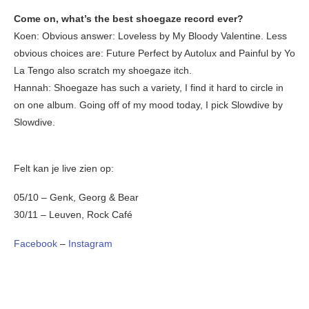
Come on, what’s the best shoegaze record ever?
Koen: Obvious answer: Loveless by My Bloody Valentine. Less
obvious choices are: Future Perfect by Autolux and Painful by Yo
La Tengo also scratch my shoegaze itch.
Hannah: Shoegaze has such a variety, I find it hard to circle in
on one album. Going off of my mood today, I pick Slowdive by
Slowdive.
Felt kan je live zien op:
05/10 – Genk, Georg & Bear
30/11 – Leuven, Rock Café
Facebook
–
Instagram