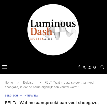
Home
Belgisch
FELT: “Wat me aanspreekt aan veel
shoegaze, is dat de herrie eigenlijk een knuffel wordt.”
BELGISCH
INTERVIEW
FELT: “Wat me aanspreekt aan veel shoegaze,