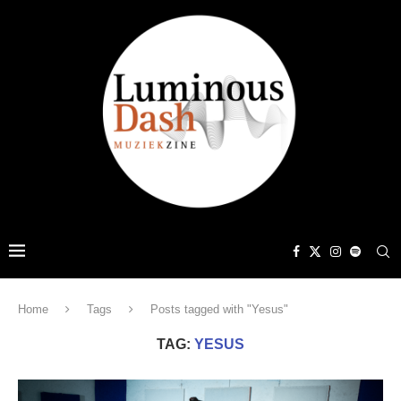
Home
Tags
Posts tagged with "Yesus"
TAG:
YESUS