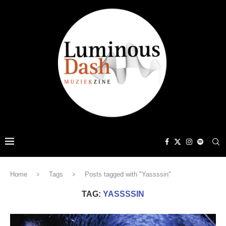
Home
Tags
Posts tagged with "Yassssin"
TAG:
YASSSSIN