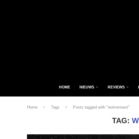
HOME
NIEUWS
REVIEWS
Home
Tags
Posts tagged with "wolvennest"
TAG:
W