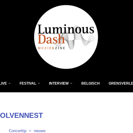
LIVE
FESTIVAL
INTERVIEW
BELGISCH
GRENSVERL
OLVENNEST
Concerttip
nieuws