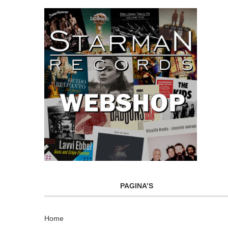
PAGINA’S
Home