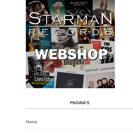
PAGINA’S
Home