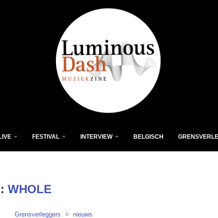
LIVE
FESTIVAL
INTERVIEW
BELGISCH
GRENSVERL
:
WHOLE
Grensverleggers
nieuws