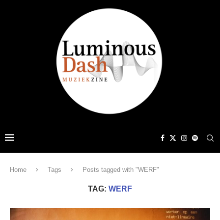
Home
Tags
Posts tagged with "WERF"
TAG:
WERF