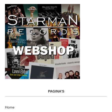
PAGINA’S
Home