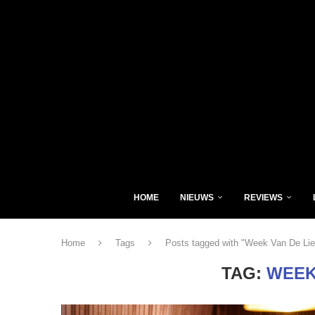
HOME
NIEUWS
REVIEWS
Home
Tags
Posts tagged with "Week Van De Lie
TAG:
WEEK