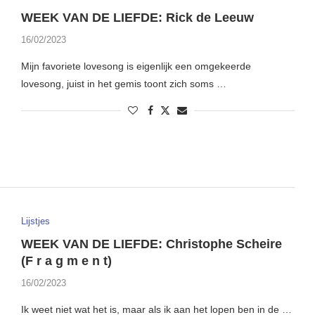
WEEK VAN DE LIEFDE: Rick de Leeuw
16/02/2023
Mijn favoriete lovesong is eigenlijk een omgekeerde
lovesong, juist in het gemis toont zich soms …
Lijstjes
WEEK VAN DE LIEFDE: Christophe Scheire
(F r a g m e n t)
16/02/2023
Ik weet niet wat het is, maar als ik aan het lopen ben in de …