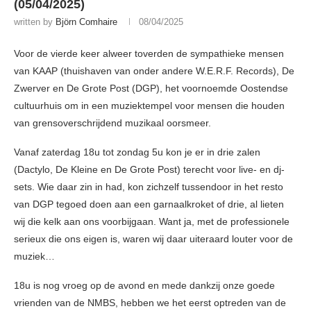
(05/04/2025)
written by
Björn Comhaire
08/04/2025
Voor de vierde keer alweer toverden de sympathieke mensen
van KAAP (thuishaven van onder andere W.E.R.F. Records), De
Zwerver en De Grote Post (DGP), het voornoemde Oostendse
cultuurhuis om in een muziektempel voor mensen die houden
van grensoverschrijdend muzikaal oorsmeer.
Vanaf zaterdag 18u tot zondag 5u kon je er in drie zalen
(Dactylo, De Kleine en De Grote Post) terecht voor live- en dj-
sets. Wie daar zin in had, kon zichzelf tussendoor in het resto
van DGP tegoed doen aan een garnaalkroket of drie, al lieten
wij die kelk aan ons voorbijgaan. Want ja, met de professionele
serieux die ons eigen is, waren wij daar uiteraard louter voor de
muziek…
18u is nog vroeg op de avond en mede dankzij onze goede
vrienden van de NMBS, hebben we het eerst optreden van de