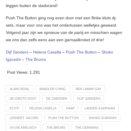
leggen buiten de stadsrand!
Push The Button ging nog even door met een flinke kluts dj-
sets, maar voor ons was het ondertussen welletjes geweest.
Volgend jaar zijn we opnieuw van de partij en misschien wagen
we ons dan zelfs eens aan een garnaalkroket of drie!
Dijf Sanders
–
Helena Casella
–
Push The Button
–
Shoko
Igarashi
–
The Brums
Post Views:
1.291
ALAIN DEVAL
BANDLER CHING
BEN LAMAR GAY
DE GROTE POST
DE ZWERVER
DIJF SANDERS
ECHT!
HELENA CASELLA
KAAP
LANDER & ADRIAAN
LENNERT JACOBS
PUSH THE BUTTON
SHOKO IGARASHI
SYLVIE KREUSCH
THE BRUMS
THE GERMANS