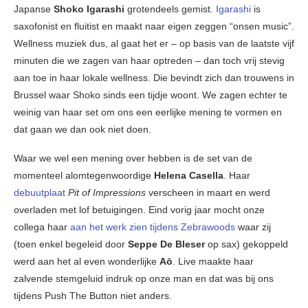
Japanse
Shoko Igarashi
grotendeels gemist.
Igarashi
is
saxofonist en fluitist en maakt naar eigen zeggen “onsen music”.
Wellness muziek dus, al gaat het er – op basis van de laatste vijf
minuten die we zagen van haar optreden – dan toch vrij stevig
aan toe in haar lokale wellness. Die bevindt zich dan trouwens in
Brussel waar Shoko sinds een tijdje woont. We zagen echter te
weinig van haar set om ons een eerlijke mening te vormen en
dat gaan we dan ook niet doen.
Waar we wel een mening over hebben is de set van de
momenteel alomtegenwoordige
Helena Casella
. Haar
debuutplaat
Pit of Impressions
verscheen in maart en werd
overladen met lof betuigingen. Eind vorig jaar mocht onze
collega haar
aan het werk zien tijdens Zebrawoods
waar zij
(toen enkel begeleid door
Seppe De Bleser
op sax) gekoppeld
werd aan het al even wonderlijke
Aō
. Live maakte haar
zalvende stemgeluid indruk op onze man en dat was bij ons
tijdens Push The Button niet anders.