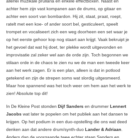
allerlei muzikale prullaria en enkele effectboxen. Naast en
achter hem zijn vast kompanen aan de drums, op gitaar en
achter een soort van bombardon. Hij zit, staat, praat, roept,
ratelt met een koe- of ander soort bel, gesticuleert, speelt
trompet en vocaliseert zich een weg doorheen een set waar je
op het eerste gehoor kop nog staart aan krijgt. Vaak bekruipt je
het gevoel dat wat hij doet, ter plekke wordt uitgevonden en
improvisatie zal zeker wel aan de orde zijn. Toch begonnen we
stilaan orde in de chaos te zien nu we de man een tweede keer
aan het werk zagen. Er is een plan, alleen is dat in potlood
getekend en zijn de strepen soms wat slordig uitgesmeerd.
Maar hoe spannend was het toch weer om hem aan het werk te
zien! Absolute top dit!
In De Kleine Post stonden
Dijf Sanders
en drummer
Lennert
Jacobs
wat later te popelen om het publiek aan het dansen te
krijgen. Op het podium in een duo-opstelling die ons wat deed
denken aan dat andere drum/synth-duo
Lander & Adriaan
.
Anders dan de voorgaande twee echter staan Sanders en