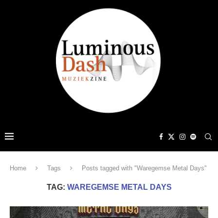
Home
Tags
Posts tagged with "Waregemse Metal Days"
TAG:
WAREGEMSE METAL DAYS