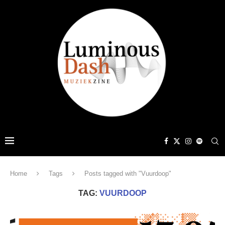
Home
Tags
Posts tagged with "Vuurdoop"
TAG:
VUURDOOP