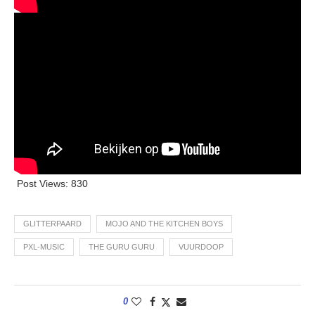
Post Views:
830
GLITTERPAARD
MOJO AND THE KITCHEN BOYS
PXL-MUSIC
THE GURU GURU
VUURDOOP
0