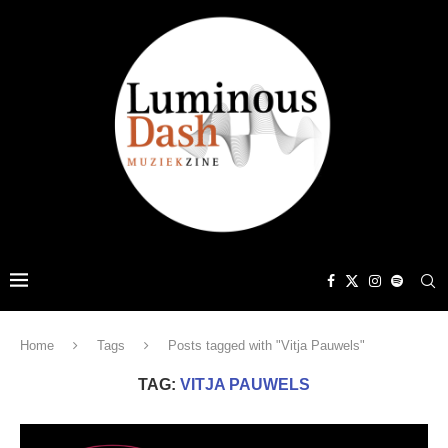
Home
Tags
Posts tagged with "Vitja Pauwels"
TAG:
VITJA PAUWELS