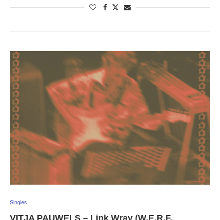
Singles
VITJA PAUWELS – Link Wray (W.E.R.F.