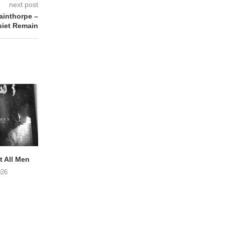
next post
ainthorpe –
uiet Remain
 All Men
NOAH TATE – Boy Gum
Vijf keer talent i
Buurtkroeg Mos
026
06/08/2026
05/08/2026