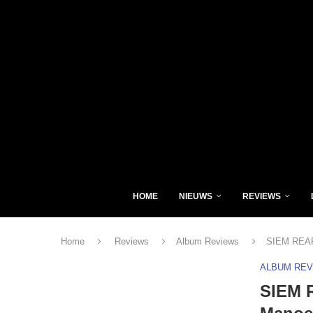
HOME
NIEUWS
REVIEWS
Home
Reviews
Album Reviews
SIEM REAP 
ALBUM RE
SIEM R