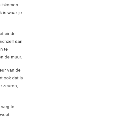
huiskomen.
k is waar je
et einde
 zichzelf dan
n te
gen de muur.
eur van de
t ook dat is
te zeuren,
s weg te
 weet