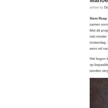
Manoe
written by
Di
Siem Reap
samen vor
Met dit pro
niet minder 
mokerslag. 
eens wil na
Het begon i
op bepaalde
worden ver