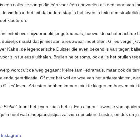
is een collectie songs die één voor één aanvoelen als een soort van t
de vinden in het feit dat iedere stap in het leven in feite een struikelblo
et klauteren.
intimiteit over bijvoorbeeld jeugdtrauma’s, hoewel de schaterlach op h
 duidelijk maakt dat je niet aan alles zwaar moet tillen. Gilles vergelijkt
ver Kahn
, de legendarische Duitser die even bekend is van tegen balle
voor zijn furieuze uithalen. Brullen helpt soms, ook al is het brullen te
erp wordt uit de weg gegaan: kleine familiedrama’s, maar ook de terr
iende gentrificatie. Of over het wel en wee van het artiestenleven, wan
 Gilles’ leven. Artiesten hebben immers niet te klagen en hoeven niet 
s Fishin’
toont het leven zoals het is. Een album – kwestie van spoiler
je in heel wat eindejaarslijstjes zal zien opduiken. Luister, ontdek en je
–
Instagram