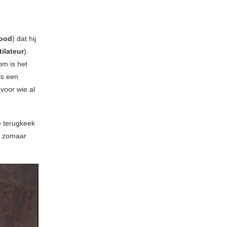
ood
) dat hij
tilateur
).
om is het
ls een
voor wie al
ze terugkeek
et zomaar