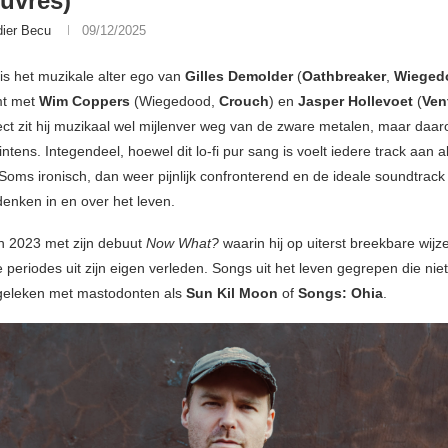
uvres)
dier Becu
09/12/2025
is het muzikale alter ego van
Gilles Demolder
(
Oathbreaker
,
Wieged
mt met
Wim Coppers
(Wiegedood,
Crouch
) en
Jasper Hollevoet
(
Ven
ject zit hij muzikaal wel mijlenver weg van de zware metalen, maar daar
intens. Integendeel, hoewel dit lo-fi pur sang is voelt iedere track aan a
Soms ironisch, dan weer pijnlijk confronterend en de ideale soundtrack 
denken in en over het leven.
n 2023 met zijn debuut
Now What?
waarin hij op uiterst breekbare wij
 periodes uit zijn eigen verleden. Songs uit het leven gegrepen die ni
geleken met mastodonten als
Sun Kil Moon
of
Songs: Ohia
.