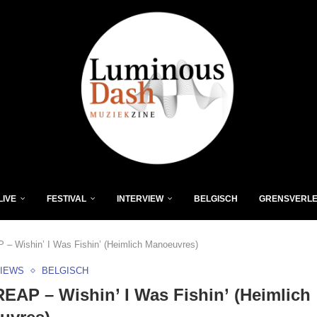
LIVE
FESTIVAL
INTERVIEW
BELGISCH
GRENSVERL
– Wishin’ I Was Fishin’ (Heimlich Manoeuvres)
VIEWS
BELGISCH
EAP – Wishin’ I Was Fishin’ (Heimlich