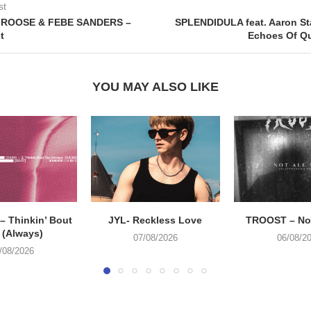
st
 ROOSE & FEBE SANDERS –
SPLENDIDULA feat. Aaron St
t
Echoes Of Q
YOU MAY ALSO LIKE
 Thinkin’ Bout
JYL- Reckless Love
TROOST – Not
 (Always)
07/08/2026
06/08/2
/08/2026