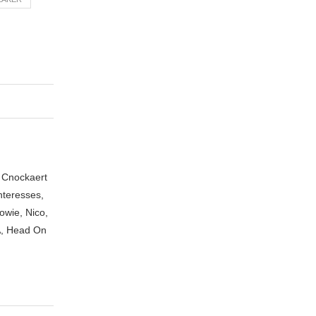
n Cnockaert
nteresses,
owie, Nico,
A, Head On