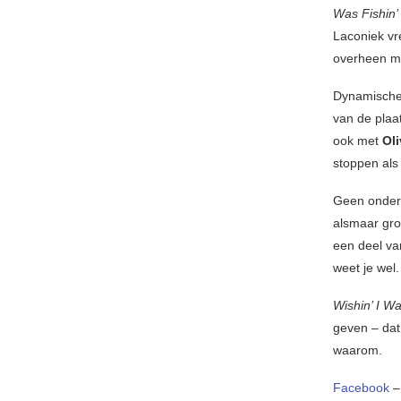
Was Fishin’
Laconiek vre
overheen mo
Dynamische 
van de plaat
ook met
Oli
stoppen als 
Geen onderw
alsmaar groe
een deel van
weet je wel.
Wishin’ I Wa
geven – dat 
waarom.
Facebook