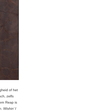
heid of het
ch, zelfs
iem Reap is
n.
Wishin’ I