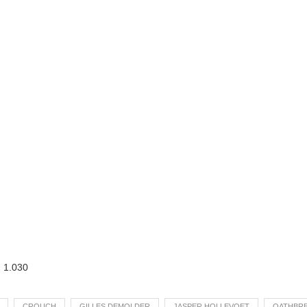
:
1.030
CROUCH
GILLES DEMOLDER
JASPER HOLLEVOET
OATHBR