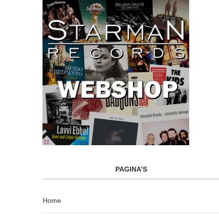
PAGINA’S
Home