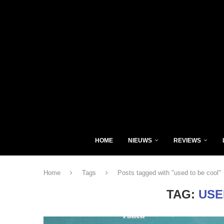
HOME
NIEUWS
REVIEWS
Home
Tags
Posts tagged with "used to be cool"
TAG:
USE