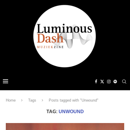
Home
Tags
Posts tagged with "Unwound"
TAG:
UNWOUND