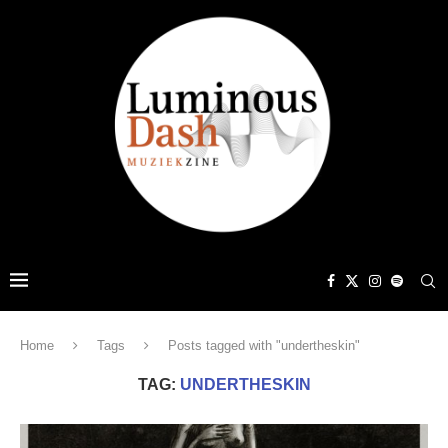
Home
Tags
Posts tagged with "undertheskin"
TAG:
UNDERTHESKIN