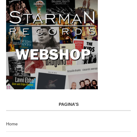
PAGINA’S
Home