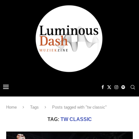
Home
Tags
Posts tagged with "tw classic"
TAG:
TW CLASSIC