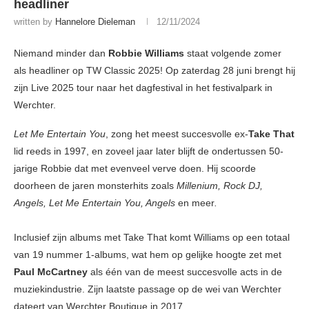
headliner
written by
Hannelore Dieleman
12/11/2024
Niemand minder dan
Robbie Williams
staat volgende zomer
als headliner op TW Classic 2025! Op zaterdag 28 juni brengt hij
zijn Live 2025 tour naar het dagfestival in het festivalpark in
Werchter. ​
Let Me Entertain You
, zong het meest succesvolle ex-
Take That
lid reeds in 1997, en zoveel jaar later blijft de ondertussen 50-
jarige Robbie dat met evenveel verve doen. Hij scoorde
doorheen de jaren monsterhits zoals
Millenium, Rock DJ,
Angels, Let Me Entertain You, Angels
en meer
.
Inclusief zijn albums met Take That komt Williams op een totaal
van 19 nummer 1-albums, wat hem op gelijke hoogte zet met
Paul McCartney
als één van de meest succesvolle acts in de
muziekindustrie. Zijn laatste passage op de wei van Werchter
dateert van Werchter Boutique in 2017.