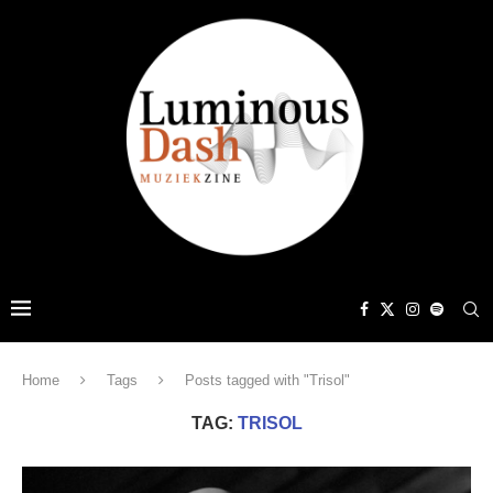
Home
Tags
Posts tagged with "Trisol"
TAG:
TRISOL