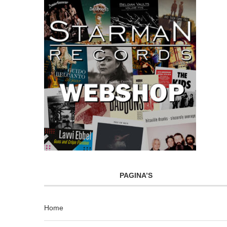
PAGINA’S
Home