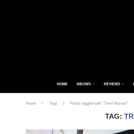
HOME
NIEUWS
REVIEWS
Home
Tags
Posts tagged with "Trent Reznor"
TAG:
TR