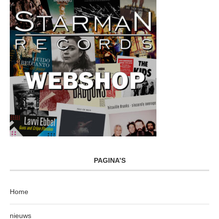
PAGINA’S
Home
nieuws