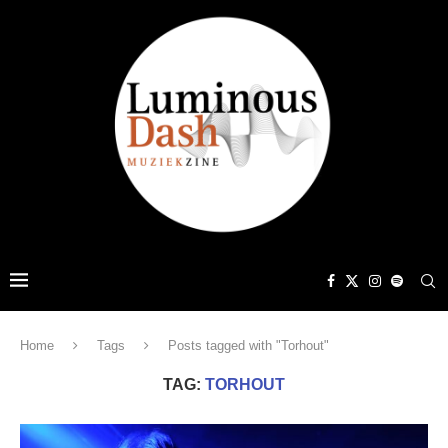
Home
Tags
Posts tagged with "Torhout"
TAG:
TORHOUT