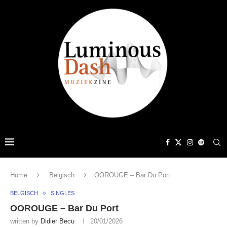
Home
Belgisch
OOROUGE – Bar Du Port
BELGISCH
SINGLES
OOROUGE – Bar Du Port
written by
Didier Becu
20/01/2026