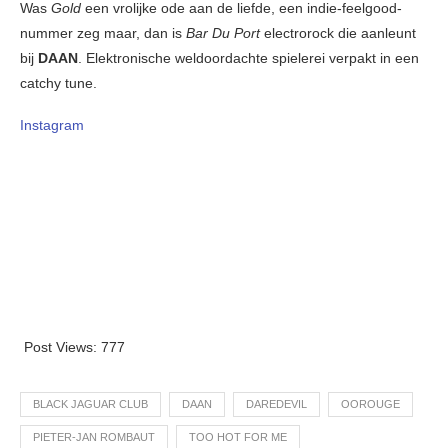
Was
Gold
een vrolijke ode aan de liefde, een indie-feelgood-
nummer zeg maar, dan is
Bar Du Port
electrorock die aanleunt
bij
DAAN
. Elektronische weldoordachte spielerei verpakt in een
catchy tune.
Instagram
Post Views:
777
BLACK JAGUAR CLUB
DAAN
DAREDEVIL
OOROUGE
PIETER-JAN ROMBAUT
TOO HOT FOR ME