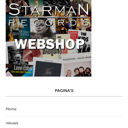
PAGINA’S
Home
nieuws