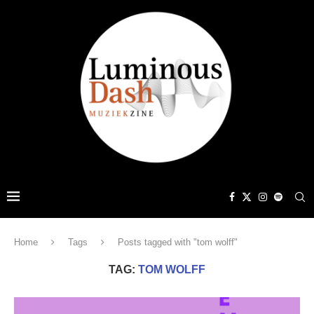
Home
Tags
Posts tagged with "tom wolff"
TAG:
TOM WOLFF