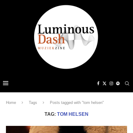
Home
Tags
Posts tagged with "tom helsen"
TAG:
TOM HELSEN