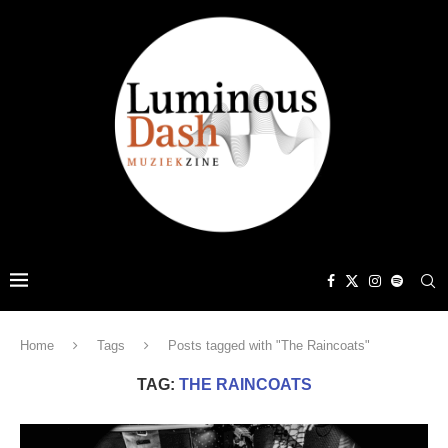
Home
Tags
Posts tagged with "The Raincoats"
TAG:
THE RAINCOATS