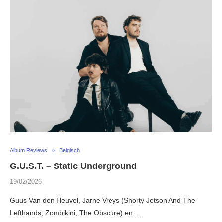
Album Reviews
Belgisch
G.U.S.T. – Static Underground
19/02/2026
Guus Van den Heuvel, Jarne Vreys (Shorty Jetson And The
Lefthands, Zombikini, The Obscure) en …