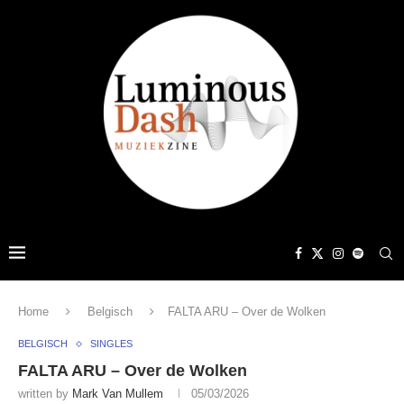
Home
Belgisch
FALTA ARU – Over de Wolken
BELGISCH
SINGLES
FALTA ARU – Over de Wolken
written by
Mark Van Mullem
05/03/2026