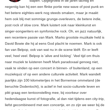
slapen. Opgegroeid in de jaren tachtig en
negentig kan hij een een flinke portie new wave of post punk en
het betere eighties-werk nog steeds smaken, maar je maakt
hem ook blij met sommige grunge-overlevers, de betere indie,
post rock of slow core. Mark luistert ook naar kleinkunst en
singer-songwriters en symfonische rock. Oh, en jazz natuurlijk,
een recentere passie van Mark. Marks grootste muzikale held is
David Bowie die hij al eens God placht te noemen. Mark is ook
fan van Belpop, ook van wat nu in de scene lééft. En er leeft
veel, heel veel. Belpop is 'alive and kicking'. Veel tijd om thuis
naar muziek te luisteren heeft Mark paradoxaal genoeg niet,
vaak te vinden op een concert in binnen- of buitenland, op een
muziekquiz of op een andere culturele activiteit. Mark wandelt
jaarlijks zijn 100 kilometertjes in het Bornemse ommeland (de
beruchte Dodentocht), is actief in het socio-culturele leven en
pikt graag een tentoonstelling mee, bij voorkeur over
hedendaagse kunst of fotografie, al dan niet tijdens een city-trip,
liefst gecombineerd met een concertje, en zo zijn we weer bij de