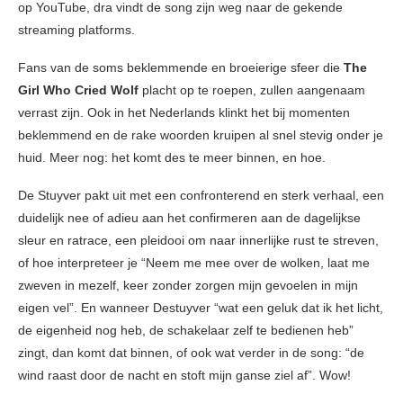
op YouTube, dra vindt de song zijn weg naar de gekende
streaming platforms.
Fans van de soms beklemmende en broeierige sfeer die
The
Girl Who Cried Wolf
placht op te roepen, zullen aangenaam
verrast zijn. Ook in het Nederlands klinkt het bij momenten
beklemmend en de rake woorden kruipen al snel stevig onder je
huid. Meer nog: het komt des te meer binnen, en hoe.
De Stuyver pakt uit met een confronterend en sterk verhaal, een
duidelijk nee of adieu aan het confirmeren aan de dagelijkse
sleur en ratrace, een pleidooi om naar innerlijke rust te streven,
of hoe interpreteer je “Neem me mee over de wolken, laat me
zweven in mezelf, keer zonder zorgen mijn gevoelen in mijn
eigen vel”. En wanneer Destuyver “wat een geluk dat ik het licht,
de eigenheid nog heb, de schakelaar zelf te bedienen heb”
zingt, dan komt dat binnen, of ook wat verder in de song: “de
wind raast door de nacht en stoft mijn ganse ziel af”. Wow!