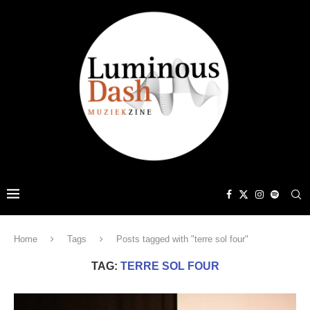
Home
Tags
Posts tagged with "terre sol four"
TAG:
TERRE SOL FOUR